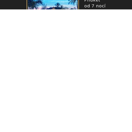
od 7 nocí
od 1 600,- 
Pobytový zájezd ~
Hotel
Koh Lanta
od 7 nocí
od 1 890,- 
Pobytový zájezd ~
Hotel
Phuket
od 7 nocí