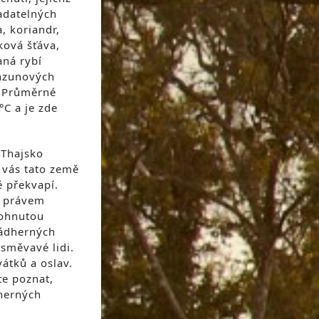
adatelných
a, koriandr,
tková šťáva,
ná rybí
nzunových
. Průměrné
°C a je zde
 Thajsko
 vás tato země
ě překvapí.
u právem
pohnutou
 nádherných
směvavé lidi.
átků a oslav.
te poznat,
dherných