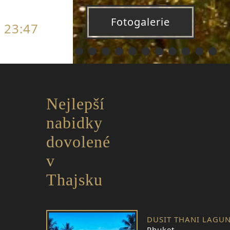
Fotogalerie
23:47
Nejlepší
nabidky
dovolené
v
Thajsku
Phuket