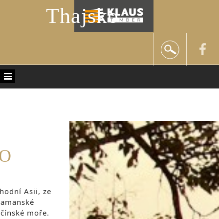
Thajsko
O
hodní Asii, ze
damanské
očínské moře.