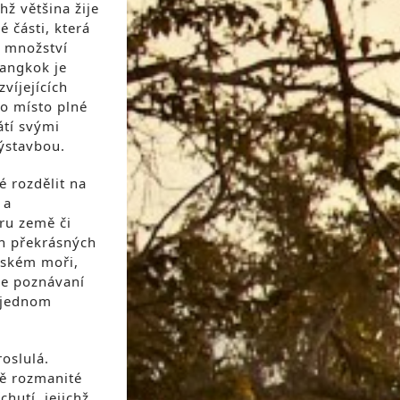
hž většina žije
é části, která
é množství
Bangkok je
víjejících
to místo plné
átí svými
ýstavbou.
 rozdělit na
 a
ru země či
ch překrásných
nském moři,
ce poznávaní
 jednom
oslulá.
ě rozmanité
chutí, jejichž