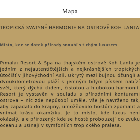
Mapa
TROPICKÁ SVATYNĚ HARMONIE NA OSTROVĚ KOH LANTA
Místo, kde se dotek přírody snoubí s tichým luxusem
Pimalai Resort & Spa na thajském ostrově Koh Lanta je
jedním z nejautentičtějších a nejkrásnějších tropických
útočišť v jihovýchodní Asii. Ukrytý mezi bujnou džunglí a
dvoukilometrovou pláží s jemným bílým pískem nabízí
svět, který dýchá klidem, čistotou a hlubokou harmonií.
Resort je vystavěn v souladu s přírodními konturami
ostrova – nic zde nepůsobí uměle, vše je navrženo tak,
aby zapadalo do krajiny, umožňovalo hostům zpomalit a
vnímat krásu okamžiku. Je to místo, kde luxus není
okázalý, ale přirozený; kde se hosté probouzejí do zvuku
oceánu a usínají v symfoniích tropického pralesa.