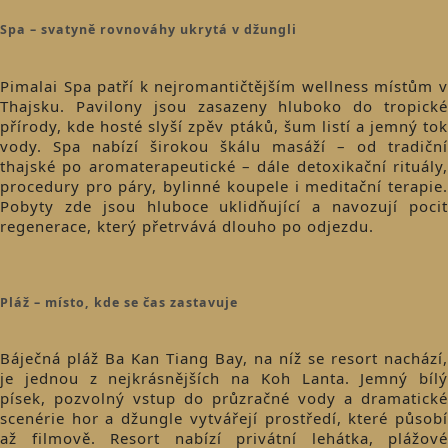
Spa – svatyně rovnováhy ukrytá v džungli
Pimalai Spa patří k nejromantičtějším wellness místům v
Thajsku. Pavilony jsou zasazeny hluboko do tropické
přírody, kde hosté slyší zpěv ptáků, šum listí a jemný tok
vody. Spa nabízí širokou škálu masáží – od tradiční
thajské po aromaterapeutické – dále detoxikační rituály,
procedury pro páry, bylinné koupele i meditační terapie.
Pobyty zde jsou hluboce uklidňující a navozují pocit
regenerace, který přetrvává dlouho po odjezdu.
Pláž – místo, kde se čas zastavuje
Báječná pláž Ba Kan Tiang Bay, na níž se resort nachází,
je jednou z nejkrásnějších na Koh Lanta. Jemný bílý
písek, pozvolný vstup do průzračné vody a dramatické
scenérie hor a džungle vytvářejí prostředí, které působí
až filmově. Resort nabízí privátní lehátka, plážové