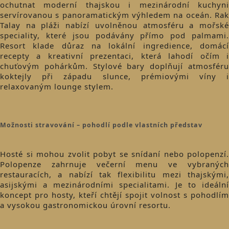
ochutnat moderní thajskou i mezinárodní kuchyni
servírovanou s panoramatickým výhledem na oceán. Rak
Talay na pláži nabízí uvolněnou atmosféru a mořské
speciality, které jsou podávány přímo pod palmami.
Resort klade důraz na lokální ingredience, domácí
recepty a kreativní prezentaci, která lahodí očím i
chuťovým pohárkům. Stylové bary doplňují atmosféru
koktejly při západu slunce, prémiovými víny i
relaxovaným lounge stylem.
Možnosti stravování – pohodlí podle vlastních představ
Hosté si mohou zvolit pobyt se snídaní nebo polopenzí.
Polopenze zahrnuje večerní menu ve vybraných
restauracích, a nabízí tak flexibilitu mezi thajskými,
asijskými a mezinárodními specialitami. Je to ideální
koncept pro hosty, kteří chtějí spojit volnost s pohodlím
a vysokou gastronomickou úrovní resortu.