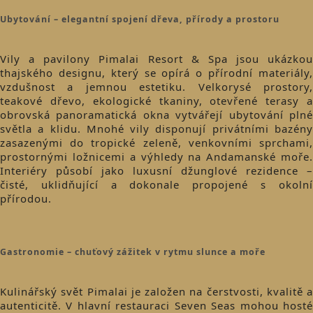
Ubytování – elegantní spojení dřeva, přírody a prostoru
Vily a pavilony Pimalai Resort & Spa jsou ukázkou
thajského designu, který se opírá o přírodní materiály,
vzdušnost a jemnou estetiku. Velkorysé prostory,
teakové dřevo, ekologické tkaniny, otevřené terasy a
obrovská panoramatická okna vytvářejí ubytování plné
světla a klidu. Mnohé vily disponují privátními bazény
zasazenými do tropické zeleně, venkovními sprchami,
prostornými ložnicemi a výhledy na Andamanské moře.
Interiéry působí jako luxusní džunglové rezidence –
čisté, uklidňující a dokonale propojené s okolní
přírodou.
Gastronomie – chuťový zážitek v rytmu slunce a moře
Kulinářský svět Pimalai je založen na čerstvosti, kvalitě a
autenticitě. V hlavní restauraci Seven Seas mohou hosté