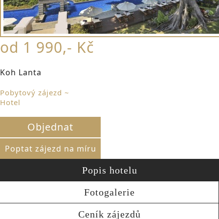
od 1 990,- Kč
Koh Lanta
Pobytový zájezd ~
Hotel
Objednat
Poptat zájezd na míru
Popis hotelu
Fotogalerie
Ceník zájezdů