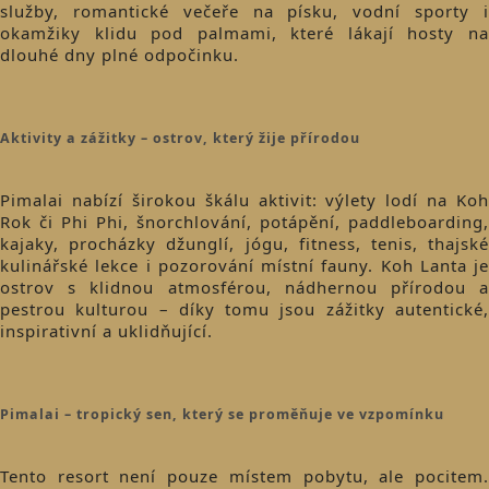
služby, romantické večeře na písku, vodní sporty i
okamžiky klidu pod palmami, které lákají hosty na
dlouhé dny plné odpočinku.
Aktivity a zážitky – ostrov, který žije přírodou
Pimalai nabízí širokou škálu aktivit: výlety lodí na Koh
Rok či Phi Phi, šnorchlování, potápění, paddleboarding,
kajaky, procházky džunglí, jógu, fitness, tenis, thajské
kulinářské lekce i pozorování místní fauny. Koh Lanta je
ostrov s klidnou atmosférou, nádhernou přírodou a
pestrou kulturou – díky tomu jsou zážitky autentické,
inspirativní a uklidňující.
Pimalai – tropický sen, který se proměňuje ve vzpomínku
Tento resort není pouze místem pobytu, ale pocitem.