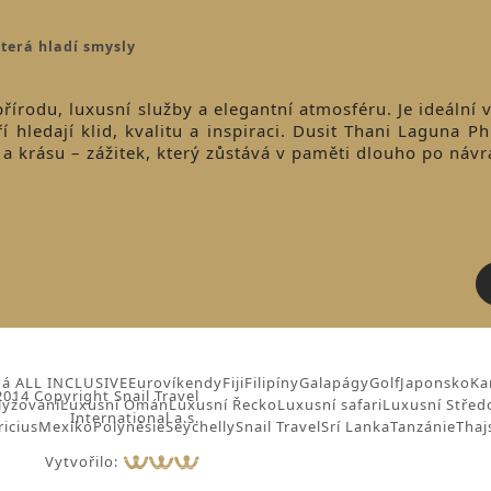
terá hladí smysly
přírodu, luxusní služby a elegantní atmosféru. Je ideální 
ří hledají klid, kvalitu a inspiraci. Dusit Thani Laguna P
a krásu – zážitek, který zůstává v paměti dlouho po náv
á ALL INCLUSIVE
Eurovíkendy
Fiji
Filipíny
Galapágy
Golf
Japonsko
Ka
014 Copyright Snail Travel
lyžování
Luxusní Omán
Luxusní Řecko
Luxusní safari
Luxusní Střed
International a.s.
icius
Mexiko
Polynésie
Seychelly
Snail Travel
Srí Lanka
Tanzánie
Thaj
Vytvořilo: