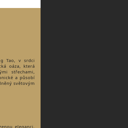
g Tao, v srdci
ká oáza, která
ými střechami,
onické a působí
oplněný světovým
zenou eleganci.