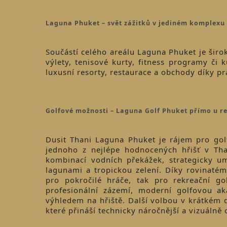
Laguna Phuket – svět zážitků v jediném komplexu
Součástí celého areálu Laguna Phuket je širok
výlety, tenisové kurty, fitness programy či
luxusní resorty, restaurace a obchody díky p
Golfové možnosti – Laguna Golf Phuket přímo u r
Dusit Thani Laguna Phuket je rájem pro gol
jednoho z nejlépe hodnocených hřišť v Th
kombinací vodních překážek, strategicky um
lagunami a tropickou zelení. Díky rovinatém
pro pokročilé hráče, tak pro rekreační gol
profesionální zázemí, moderní golfovou ak
výhledem na hřiště. Další volbou v krátkém d
které přináší technicky náročnější a vizuálně