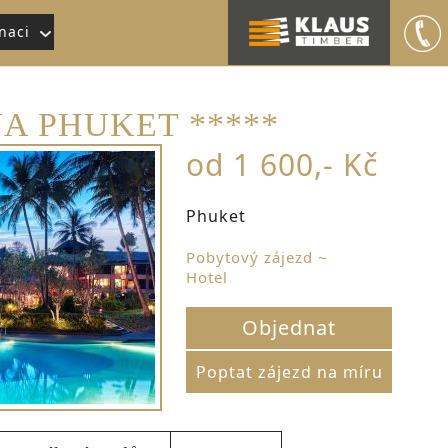
naci
A PHUKET *****
od 1 600,- Kč
Phuket
Pobytový zájezd ~
Hotel
Objednat
Poptat zájezd na míru