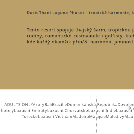
Dusit Thani Laguna Phuket – tropická harmonie, k
Tento resort spojuje thajský šarm, tropickou 
rodiny, romantické cestovatele i golfisty, kte
kde každý okamžik přináší harmonii, jemnost 
ADULTS ONLY
Azory
Bali
Brazílie
Dominikánská Republika
Dovolen
© 2
hotely
Luxusní Emiráty
Luxusní Chorvatsko
Luxusní Indie
Luxusní 
Turecko
Luxusní Vietnam
Madeira
Malajsie
Maledivy
Maur