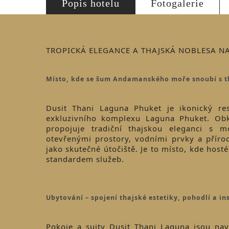
Popis hotelu
Fotogalerie
TROPICKÁ ELEGANCE A THAJSKÁ NOBLESA N
Místo, kde se šum Andamanského moře snoubí s t
Dusit Thani Laguna Phuket je ikonický re
exkluzivního komplexu Laguna Phuket. Obk
propojuje tradiční thajskou eleganci s m
otevřenými prostory, vodními prvky a přírod
jako skutečné útočiště. Je to místo, kde hos
standardem služeb.
Ubytování – spojení thajské estetiky, pohodlí a in
Pokoje a suity Dusit Thani Laguna jsou nav