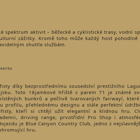
é spektrum aktivit – běžecké a cyklistické trasy, vodní sp
 kulturní zážitky. Kromě toho může každý host pohodlně o
ravidelným shuttle službám.
esortu
fisty díky bezprostřednímu sousedství prestižního Lagu
ajsku. Toto 18jamkové hřiště s parem 71 je známé sv
ístěných bunkrů a pečlivě tvarovaných fairwayí, kter
u profilu, přehlednému designu a stále perfektní údržb
fisty, kteří si chtějí užít elegantní a klidnou hru. C
ademii, driving range, prvotřídní Pro Shop i atmosfé
ojezdu je Blue Canyon Country Club, jedno z nejslavnější
 ohromující hru.