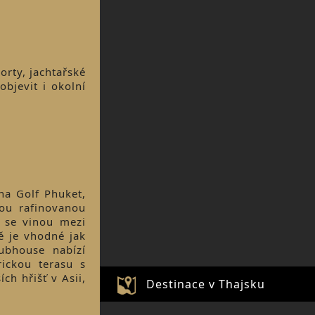
orty, jachtařské
bjevit i okolní
na Golf Phuket,
ou rafinovanou
é se vinou mezi
ě je vhodné jak
lubhouse nabízí
rickou terasu s
ch hřišť v Asii,
Destinace v Thajsku