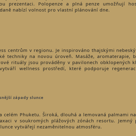
kou prezentaci. Polopenze a plná penze umožňují ho
ídaně nabízí volnost pro vlastní plánování dne.
ess centrům v regionu. Je inspirováno thajskými nebesk
ajské techniky na novou úroveň. Masáže, aromaterapie, b
rové rituály jsou prováděny v pavilonech obklopených k
vytváří wellness prostředí, které podporuje regenera
snější západy slunce
na celém Phuketu. Široká, dlouhá a lemovaná palmami na
laxaci v soukromých plážových zónách resortu. Jemný 
slunce vytvářejí nezaměnitelnou atmosféru.