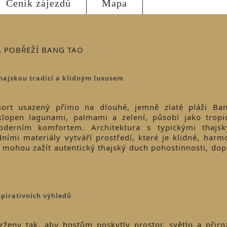
Ceník zájezdů
Mapa
A POBŘEŽÍ BANG TAO
hajskou tradicí a klidným luxusem
sort usazený přímo na dlouhé, jemně zlaté pláži Ban
lopen lagunami, palmami a zelení, působí jako tropic
oderním komfortem. Architektura s typickými thajsk
ními materiály vytváří prostředí, které je klidné, harm
té mohou zažít autentický thajský duch pohostinnosti, d
spirativních výhledů
rženy tak, aby hostům poskytly prostor, světlo a přiro