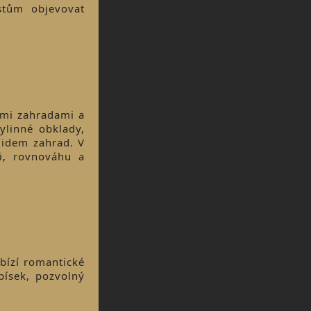
stům objevovat
ými zahradami a
ylinné obklady,
lidem zahrad. V
ci, rovnováhu a
bízí romantické
písek, pozvolný