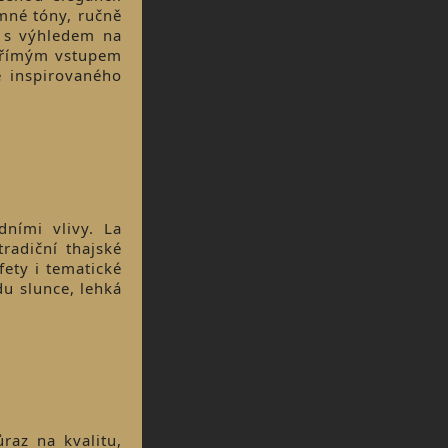
emné tóny, ručně
í s výhledem na
s přímým vstupem
ě inspirovaného
dními vlivy. La
radiční thajské
ety i tematické
du slunce, lehká
raz na kvalitu,