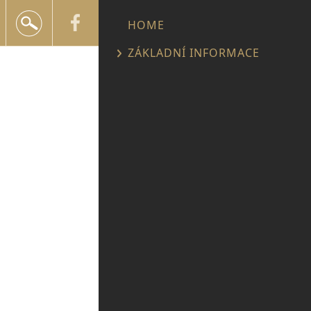
+420 602 552 624
HOME
info@snailtravel.cz
ZÁKLADNÍ INFORMACE