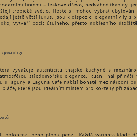
 moderními liniemi – teakové dřevo, hedvábné tkaniny, j
uštějí tropické světlo. Hosté si mohou vybrat ubytován
edají ještě větší luxus, jsou k dispozici elegantní vily 
oj vytváří pocit útulného, přesto noblesního útočišt
 speciality
terá vyvažuje autenticitu thajské kuchyně s mezináro
 atmosférou středomořské elegance, Ruen Thai přináší t
u u laguny a Laguna Café nabízí bohaté mezinárodní buf
 pláže, které jsou ideálním místem pro koktejly při zápa
hostů
í, polopenzí nebo plnou penzí. Každá varianta klade dů