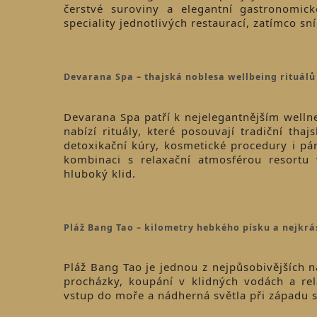
čerstvé suroviny a elegantní gastronomic
speciality jednotlivých restaurací, zatímco sn
Devarana Spa – thajská noblesa wellbeing rituálů
Devarana Spa patří k nejelegantnějším welln
nabízí rituály, které posouvají tradiční th
detoxikační kúry, kosmetické procedury i pá
kombinaci s relaxační atmosférou resortu 
hluboký klid.
Pláž Bang Tao – kilometry hebkého písku a nejkrá
Pláž Bang Tao je jednou z nejpůsobivějších 
procházky, koupání v klidných vodách a re
vstup do moře a nádherná světla při západu 