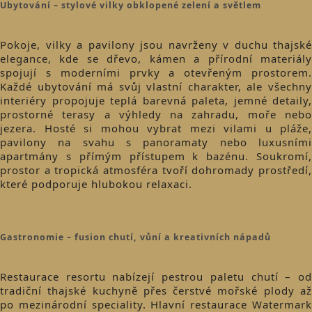
Ubytování – stylové vilky obklopené zelení a světlem
Pokoje, vilky a pavilony jsou navrženy v duchu thajské
elegance, kde se dřevo, kámen a přírodní materiály
spojují s moderními prvky a otevřeným prostorem.
Každé ubytování má svůj vlastní charakter, ale všechny
interiéry propojuje teplá barevná paleta, jemné detaily,
prostorné terasy a výhledy na zahradu, moře nebo
jezera. Hosté si mohou vybrat mezi vilami u pláže,
pavilony na svahu s panoramaty nebo luxusními
apartmány s přímým přístupem k bazénu. Soukromí,
prostor a tropická atmosféra tvoří dohromady prostředí,
které podporuje hlubokou relaxaci.
Gastronomie – fusion chutí, vůní a kreativních nápadů
Restaurace resortu nabízejí pestrou paletu chutí – od
tradiční thajské kuchyně přes čerstvé mořské plody až
po mezinárodní speciality. Hlavní restaurace Watermark