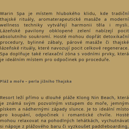
Warin Spa je místem hlubokého klidu, kde tradiční
thajské rituály, aromaterapeutické masáže a moderní
wellness techniky vytvářejí harmonii těla i mysli.
Lázeňské pavilony obklopené zelení nabízejí pocit
absolutního soukromí. Hosté mohou dopřát detoxikační
procedury, bylinné zábaly, párové masáže či thajské
lázeňské rituály, které navozují pocit celkové regenerace.
Spa doplňuje také relaxační zóna s vodními prvky, která
je ideálním místem pro odpočinek po proceduře.
Pláž a moře – perla jižního Thajska
Resort leží přímo u dlouhé pláže Klong Nin Beach, která
je známá svým pozvolným vstupem do moře, jemným
pískem a nádhernými západy slunce. Je to ideální místo
pro koupání, odpočinek i romantické chvíle. Hosté
mohou relaxovat na pohodlných lehátkách, vychutnávat
si nápoje z plážového baru či vyzkoušet paddleboarding,