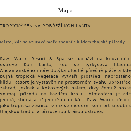
Mapa
TROPICKÝ SEN NA POBŘEŽÍ KOH LANTA
Místo, kde se azurové moře snoubí s klidem thajské přírody
Rawi Warin Resort & Spa se nachází na kouzelném
ostrově Koh Lanta, kde se tyrkysová hladina
Andamanského moře dotýká dlouhé písečné pláže a kde
bujná tropická vegetace vytváří prostředí naprostého
klidu. Resort je vystavěn na prostorném svahu uprostřed
zahrad, jezírek a kokosových palem, díky čemuž hosté
vnímají přírodu na každém kroku. Atmosféra je zde
jemná, klidná a příjemně exotická – Rawi Warin působí
jako tropická vesnice, v níž se moderní komfort snoubí s
thajskou tradicí a přirozenou krásou ostrova.