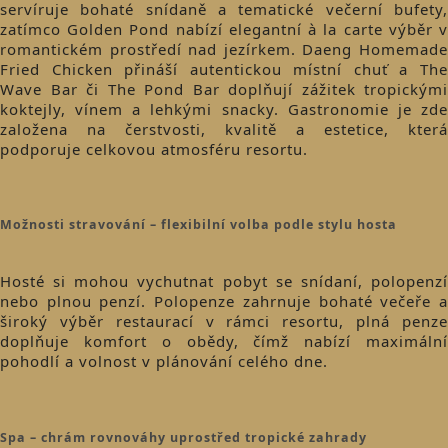
servíruje bohaté snídaně a tematické večerní bufety,
zatímco Golden Pond nabízí elegantní à la carte výběr v
romantickém prostředí nad jezírkem. Daeng Homemade
Fried Chicken přináší autentickou místní chuť a The
Wave Bar či The Pond Bar doplňují zážitek tropickými
koktejly, vínem a lehkými snacky. Gastronomie je zde
založena na čerstvosti, kvalitě a estetice, která
podporuje celkovou atmosféru resortu.
Možnosti stravování – flexibilní volba podle stylu hosta
Hosté si mohou vychutnat pobyt se snídaní, polopenzí
nebo plnou penzí. Polopenze zahrnuje bohaté večeře a
široký výběr restaurací v rámci resortu, plná penze
doplňuje komfort o obědy, čímž nabízí maximální
pohodlí a volnost v plánování celého dne.
Spa – chrám rovnováhy uprostřed tropické zahrady