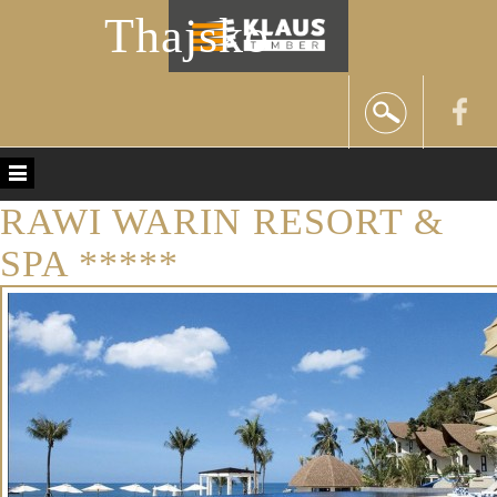
Thajsko
RAWI WARIN RESORT &
SPA *****